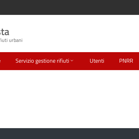
sta
fiuti urbani
e
Servizio gestione rifiuti
Utenti
PNRR