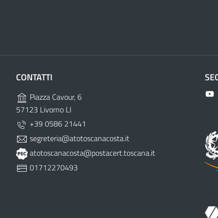
CONTATTI
SE
Piazza Cavour, 6
57123 Livorno LI
+39 0586 21441
segreteria@atotoscanacosta.it
atotoscanacosta@postacert.toscana.it
01712270493