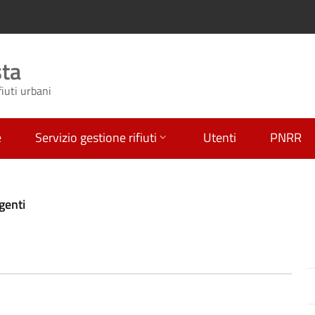
sta
fiuti urbani
e
Servizio gestione rifiuti
Utenti
PNRR
genti