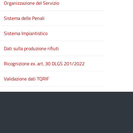
Organizzazione del Servizio
Sistema delle Penali
Sistema Impiantistico
Dati sulla produzione rifiuti
Ricognizione ex. art. 30 DLGS 201/2022
Validazione dati TQRIF