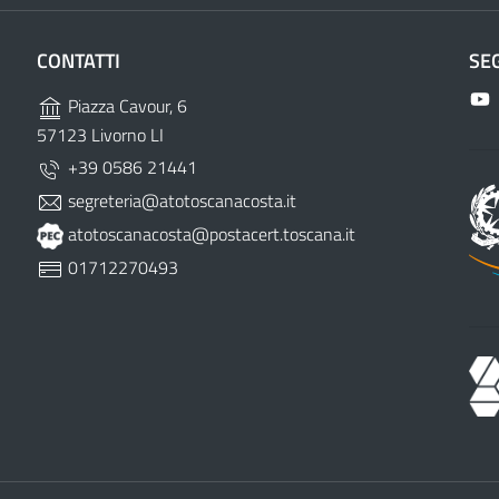
CONTATTI
SE
Piazza Cavour, 6
57123 Livorno LI
+39 0586 21441
segreteria@atotoscanacosta.it
atotoscanacosta@postacert.toscana.it
01712270493