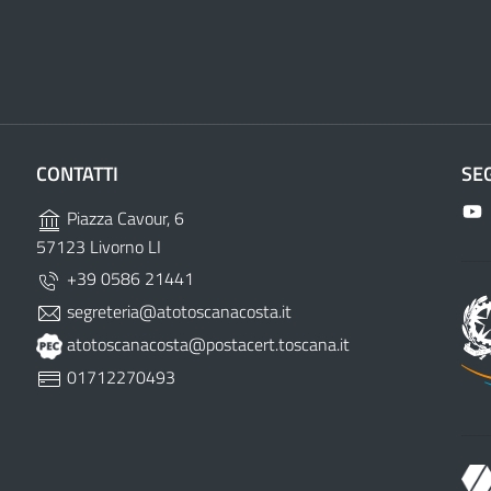
CONTATTI
SE
Piazza Cavour, 6
57123 Livorno LI
+39 0586 21441
segreteria@atotoscanacosta.it
atotoscanacosta@postacert.toscana.it
01712270493