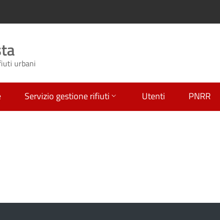
sta
fiuti urbani
e
Servizio gestione rifiuti
Utenti
PNRR