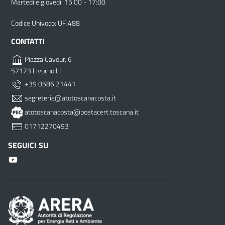
Martedì e giovedì: 15:00 - 17:00
Codice Univoco: UFJ488
CONTATTI
Piazza Cavour, 6
57123 Livorno LI
+39 0586 21441
segreteria@atotoscanacosta.it
atotoscanacosta@postacert.toscana.it
01712270493
SEGUICI SU